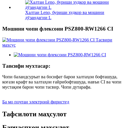
Халтаи Leno, буриши худкор ва мошини
дӯзандагии L
Мошини чопи флексоии PSZ800-RW1266 CI
Тавсифи мухтасар:
Чопи баландсуръат ва босифат барои халтаҳои бофташуда,
коғази крафт ва халтаҳои ғайрибофташуда, навъи CI ва чопи
мустақим барои чопи тасвир. Чопи дутарафа.
Ба мо почтаи электронӣ фиристед
Тафсилоти маҳсулот
Барчаспҳои маҳсулот